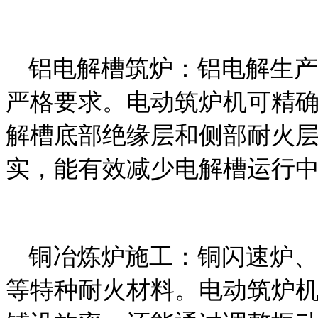
铝电解槽筑炉：铝电解生产
严格要求。电动筑炉机可精
解槽底部绝缘层和侧部耐火
实，能有效减少电解槽运行
铜冶炼炉施工：铜闪速炉、
等特种耐火材料。电动筑炉