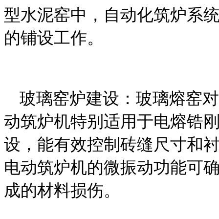
型水泥窑中，自动化筑炉系
的铺设工作。
玻璃窑炉建设：玻璃熔窑对
动筑炉机特别适用于电熔锆
设，能有效控制砖缝尺寸和
电动筑炉机的微振动功能可
成的材料损伤。