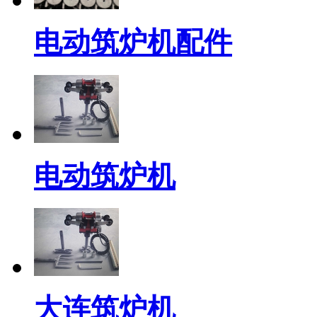
电动筑炉机配件
电动筑炉机
大连筑炉机