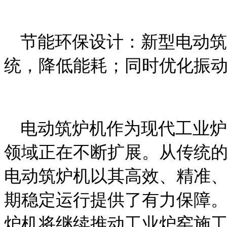
节能环保设计：新型电动筑
统，降低能耗；同时优化振
电动筑炉机作为现代工业炉
领域正在不断扩展。从传统
电动筑炉机以其高效、精准
期稳定运行提供了有力保障
炉机将继续推动工业炉窑施