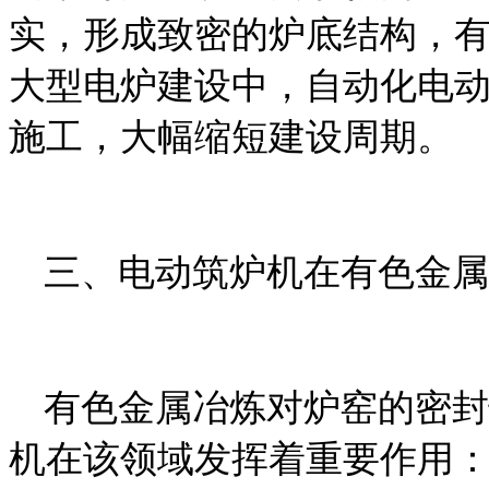
实，形成致密的炉底结构，
大型电炉建设中，自动化电
施工，大幅缩短建设周期。
三、电动筑炉机在有色金属
有色金属冶炼对炉窑的密封
机在该领域发挥着重要作用