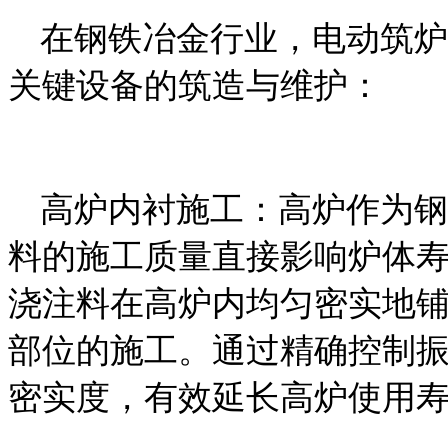
在钢铁冶金行业，电动筑炉
关键设备的筑造与维护：
高炉内衬施工：高炉作为钢
料的施工质量直接影响炉体
浇注料在高炉内均匀密实地
部位的施工。通过精确控制
密实度，有效延长高炉使用