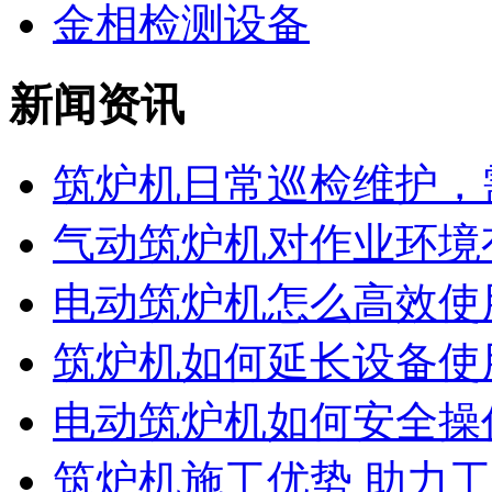
金相检测设备
新闻资讯
筑炉机日常巡检维护，需
气动筑炉机对作业环境有
电动筑炉机怎么高效使用
筑炉机如何延长设备使
电动筑炉机如何安全操
筑炉机施工优势 助力工业