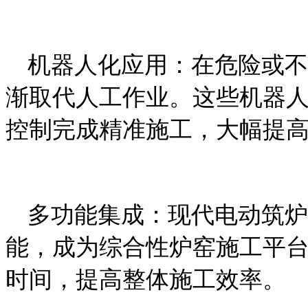
机器人化应用：在危险或不
渐取代人工作业。这些机器
控制完成精准施工，大幅提
多功能集成：现代电动筑炉
能，成为综合性炉窑施工平
时间，提高整体施工效率。