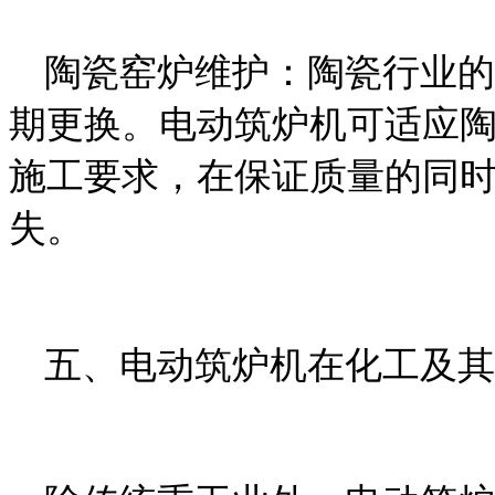
陶瓷窑炉维护：陶瓷行业的
期更换。电动筑炉机可适应
施工要求，在保证质量的同
失。
五、电动筑炉机在化工及其