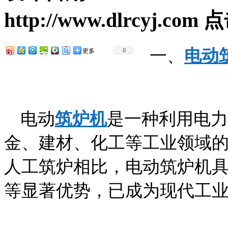
http://www.dlrcyj.com
点
一、
电动
0
更多
电动
筑炉机
是一种利用电力
金、建材、化工等工业领域
人工筑炉相比，电动筑炉机
等显著优势，已成为现代工