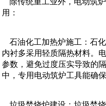
除传统重工业外，电动筑炉
用：
石油化工加热炉施工：石化
内衬多采用轻质隔热材料。
参数，避免过度压实导致的
中，专用电动筑炉工具能确
垃圾焚烧炉建设：垃圾焚烧