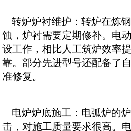
转炉炉衬维护：转炉在炼钢
蚀，炉衬需要定期修补。电
设工作，相比人工筑炉效率提
靠。部分先进型号还配备了
准修复。
电炉炉底施工：电弧炉的炉
击，对施工质量要求很高。