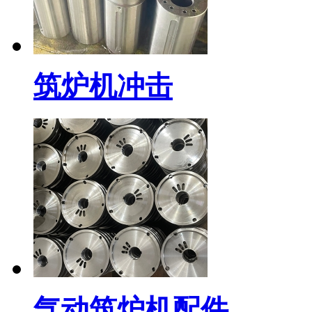
筑炉机冲击
气动筑炉机配件