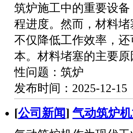
筑炉施工中的重要设备
程进度。然而，材料堵
不仅降低工作效率，还
本。材料堵塞的主要原
性问题：筑炉
发布时间：2025-12-1
[
公司新闻
]
气动筑炉机