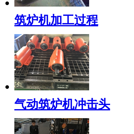
筑炉机加工过程
气动筑炉机冲击头