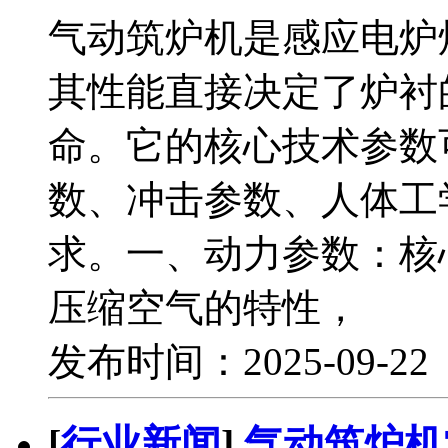
气动筑炉机是感应电炉
其性能直接决定了炉衬
命。它的核心技术参数
数、冲击参数、人体工
求。一、动力参数：核
压缩空气的特性，
发布时间：2025-09-2
[
行业新闻
]
气动筑炉机