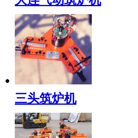
三头筑炉机