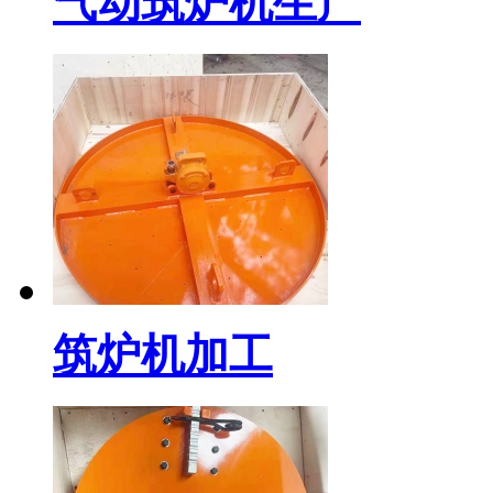
气动筑炉机生产
筑炉机加工