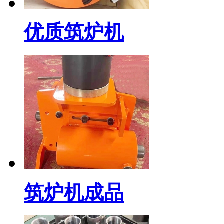
优质筑炉机
筑炉机成品