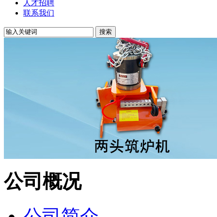
人才招聘
联系我们
公司概况
公司简介