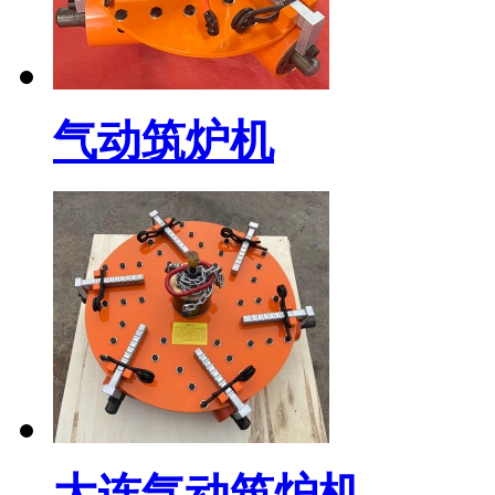
气动筑炉机
大连气动筑炉机